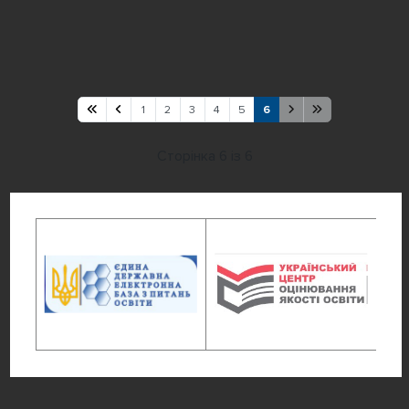
1
2
3
4
5
6
Сторінка 6 із 6