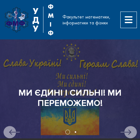
Ф
У
М
Факультет математики,
Д
інформатики та фізики
І
У
Ф
МИ ЄДИНІ І СИЛЬНІ! МИ
ПЕРЕМОЖЕМО!