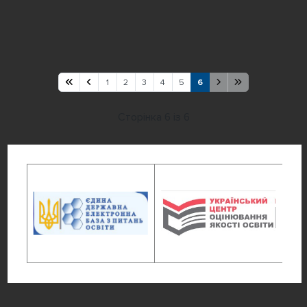
1
2
3
4
5
6
Сторінка 6 із 6