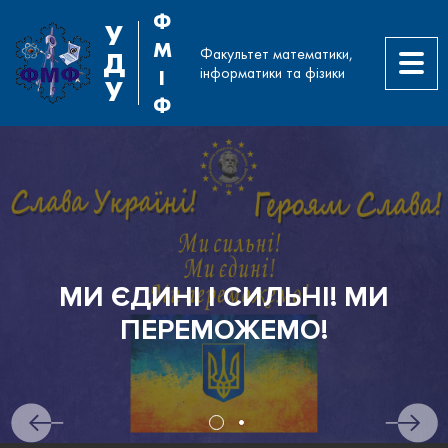
Ф
У
М
Факультет математики,
Д
інформатики та фізики
І
У
Ф
МИ ЄДИНІ І СИЛЬНІ! МИ
ПЕРЕМОЖЕМО!