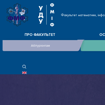
Ф
У
М
Д
Факультет математики, інфо
І
У
Ф
ПРО ФАКУЛЬТЕТ
ОС
Абітурієнтам
ОБЕРІТЬ СВОЮ МОВУ