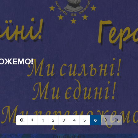
1
2
3
4
5
6
Сторінка 6 із 6