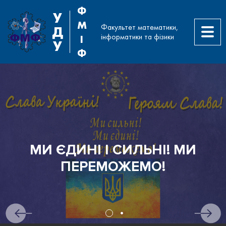
Ф
У
М
Факультет математики,
Д
інформатики та фізики
І
У
Ф
МИ ЄДИНІ І СИЛЬНІ! МИ
ПЕРЕМОЖЕМО!