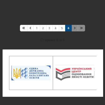
1
2
3
4
5
6
Сторінка 6 із 6