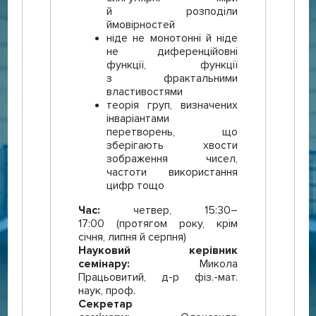
й розподіли
ймовірностей
ніде не монотонні й ніде
не диференційовні
функції, функції
з фрактальними
властивостями
теорія груп, визначених
інваріантами
перетворень, що
зберігають хвости
зображення чисел,
частоти використання
цифр тощо
Час:
четвер, 15:30–
17:00 (протягом року, крім
січня, липня й серпня)
Науковий керівник
семінару:
Микола
Працьовитий, д-р фіз.-мат.
наук, проф.
Секретар