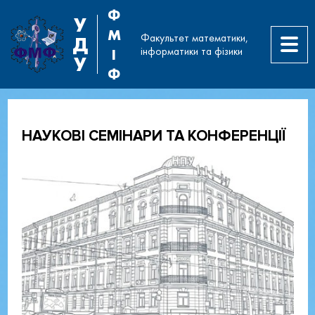
Ф
У
М
Факультет математики,
Д
інформатики та фізики
І
У
Ф
НАУКОВІ СЕМІНАРИ ТА КОНФЕРЕНЦІЇ