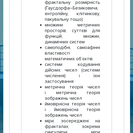
фрактальну розмірність
(Гаусдорфа–Безиковича,
ентропійну, клітинкову,
пакувальну тощо)
множини метричних
просторів, суттєві для
функцій, множин,
динамічних систем
самоподібні, самоафінні
властивості
математичних обʼєктів
системи кодування
дійсних чисел (системи
числення) і їхні
застосування
метрична теорія чисел
і метрична теорія
зображень чисел
ймовірнісна теорія чисел
і ймовірнісна теорія
зображень чисел
міри, зосереджені на
фракталах, зокрема
сингулярні міри