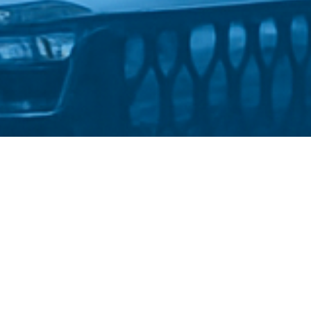
Стати студентом
Політика конфіденційності
©
Український державний університет імені Михайла
Драгоманова
::
Факультет математики, інформатики та