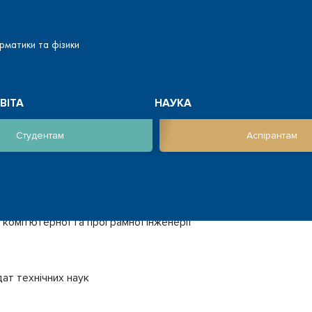
рматики та фізики
ВІТА
НАУКА
Студентам
Аспірантам
комп’ютерної та програмної інженерії
ат технічних наук