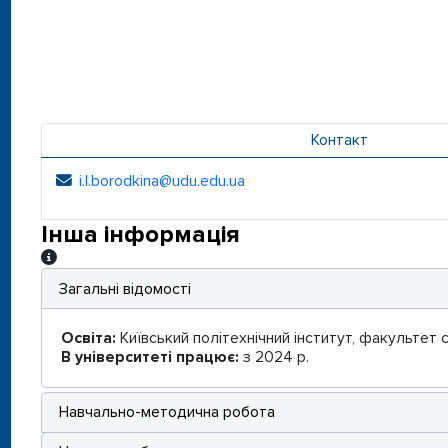
Контакт
i.l.borodkina@udu.edu.ua
Електронна адреса:
Інша інформація
Інша інформація
Загальні відомості
Освіта:
Київський політехнічний інститут, факультет 
В університеті працює:
з 2024 р.
Навчально-методична робота