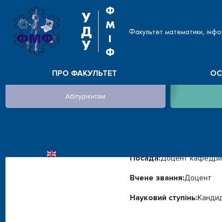
Ф
У
М
Д
Факультет математики, інфо
І
У
Ф
ПРО ФАКУЛЬТЕТ
ОС
Абітурієнтам
БОРОДКІНА ІРИНА ЛАВРЕНТІЇВНА
Оберіть контакт
ОБЕРІТЬ СВОЮ МОВУ
Посада:
Доцент кафедри 
Вчене звання:
Доцент
Науковий ступінь:
Кандид