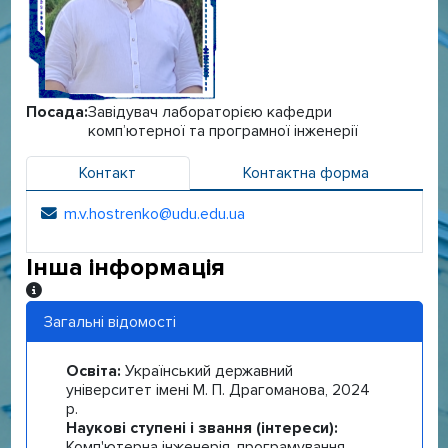
Посада:
Завідувач лабораторією кафедри
комп’ютерної та програмної інженерії
Контакт
Контактна форма
m.v.hostrenko@udu.edu.ua
Електронна адреса:
Інша інформація
Інша інформація
Загальні відомості
Освіта:
Український державний
університет імені М. П. Драгоманова, 2024
р.
Наукові ступені і звання (інтереси):
Комп'ютерна інженерія, програмування,