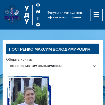
Ф
У
М
Факультет математики,
Д
інформатики та фізики
І
У
Ф
ГОСТРЕНКО МАКСИМ ВОЛОДИМИРОВИЧ
Оберіть контакт