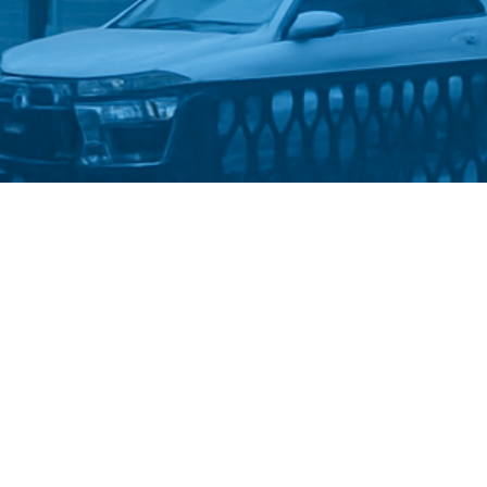
Стати студентом
Політика конфіденційності
©
Український державний університет імені Михайла
Драгоманова
::
Факультет математики, інформатики та
фізики
2025-2026