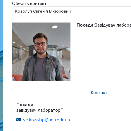
Оберіть контакт
Посада:
Завідувач лабора
Контакт
Посада:
завідувач лабораторії
ye.kozolup@udu.edu.ua
Електронна адреса: