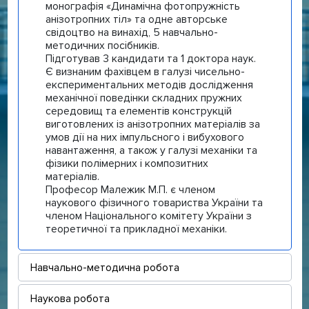
монографія «Динамічна фотопружність
анізотропних тіл» та одне авторське
свідоцтво на винахід, 5 навчально-
методичних посібників.
Підготував 3 кандидати та 1 доктора наук.
Є визнаним фахівцем в галузі чисельно-
експериментальних методів дослідження
механічної поведінки складних пружних
середовищ та елементів конструкцій
виготовлених із анізотропних матеріалів за
умов дії на них імпульсного і вибухового
навантаження, а також у галузі механіки та
фізики полімерних і композитних
матеріалів.
Професор Малежик М.П. є членом
наукового фізичного товариства України та
членом Національного комітету України з
теоретичної та прикладної механіки.
Навчально-методична робота
Наукова робота