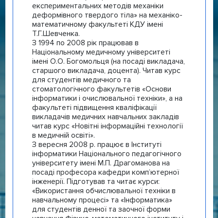
експериментальних методів механіки
деформівного твердого тіла» на механіко-
математичному факультеті КДУ імені
Т.Г.Шевченка.
З 1994 по 2008 рік працював в
Національному медичному університеті
імені О.О. Богомольця (на посаді викладача,
старшого викладача, доцента). Читав курс
для студентів медичного та
стоматологічного факультетів «Основи
інформатики і очислювальної техніки», а на
факультеті підвищення кваліфікації
викладачів медичних навчальних закладів
читав курс «Новітні інформаційні технології
в медичній освіті».
З вересня 2008 р. працює в Інституті
інформатики Національного педагогічного
університету імені М.П. Драгоманова на
посаді професора кафедри комп’ютерної
інженерії. Підготував та читає курси:
«Використання обчислювальної техніки в
навчальному процесі» та «Інформатика»
для студентів денної та заочної форми