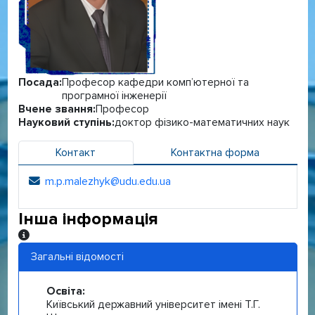
Посада:
Професор кафедри комп’ютерної та
програмної інженерії
Вчене звання:
Професор
Науковий ступінь:
доктор фізико-математичних наук
Контакт
Контактна форма
m.p.malezhyk@udu.edu.ua
Електронна адреса:
Інша інформація
Інша інформація
Загальні відомості
Освіта:
Київський державний університет імені Т.Г.