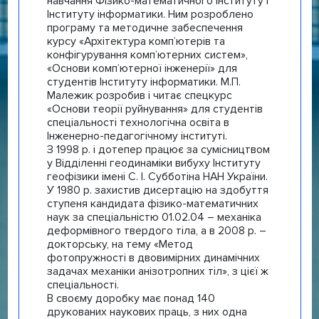
навчання Фізико-математичного інституту і
Інституту інформатики. Ним розроблено
програму та методичне забеспечення
курсу «Архітектура комп’ютерів та
конфігурування комп’ютерних систем»,
«Основи комп’ютерної інженерії» для
студентів Інституту інформатики. М.П.
Малежик розробив і читає спецкурс
«Основи теорії руйнування» для студентів
спеціальності технологічна освіта в
Інженерно-педагогічному інституті.
З 1998 р. і дотепер працює за сумісництвом
у Відділенні геодинаміки вибуху Інституту
геофізики імені С. І. Субботіна НАН України.
У 1980 р. захистив дисертацію на здобуття
ступеня кандидата фізико-математичних
наук за спеціальністю 01.02.04 – механіка
деформівного твердого тіла, а в 2008 р. –
докторську, на тему «Метод
фотопружності в двовимірних динамічних
задачах механіки анізотропних тіл», з цієї ж
спеціальності.
В своєму доробку має понад 140
друкованих наукових праць, з них одна