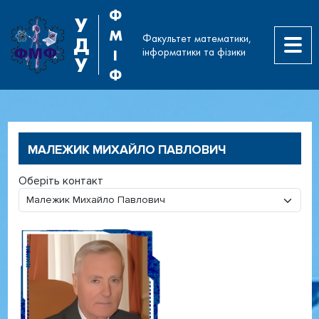
Ф
У
М
Факультет математики,
Д
інформатики та фізики
І
У
Ф
МАЛЕЖИК МИХАЙЛО ПАВЛОВИЧ
Оберіть контакт