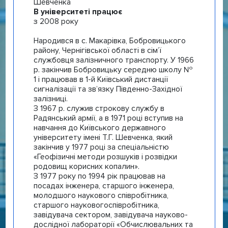
Шевченка
В університеті працює
з
2008 року
Народився в с. Макарівка, Бобровицького
району, Чернігівської області в сім’ї
службовця залізничного транспорту. У 1966
р. закінчив Бобровицьку середню школу №
1 і працював в 1-й Київський дистанції
сигналізації та зв’язку Південно-Західної
залізниці.
З 1967 р. служив строкову службу в
Радянський армії, а в 1971 році вступив на
навчання до Київського державного
університету імені Т.Г. Шевченка, який
закінчив у 1977 році за спеціальністю
«Геофізичні методи розшуків і розвідки
родовищ корисних копалин».
З 1977 року по 1994 рік працював на
посадах інженера, старшого інженера,
молодшого наукового співробітника,
старшого науковогоспівробітника,
завідувача сектором, завідувача науково-
дослідної лабораторії «Обчислювальних та