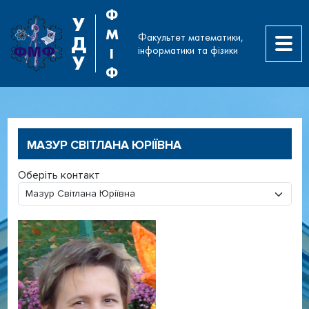
Ф
У
М
Факультет математики,
Д
інформатики та фізики
І
У
Ф
МАЗУР СВІТЛАНА ЮРІЇВНА
Оберіть контакт