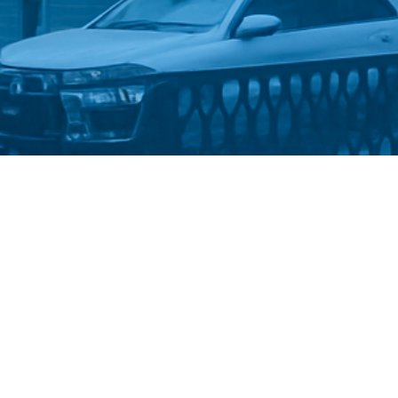
Стати студентом
Політика конфіденційності
©
Український державний університет імені Михайла
Драгоманова
::
Факультет математики, інформатики та
фізики