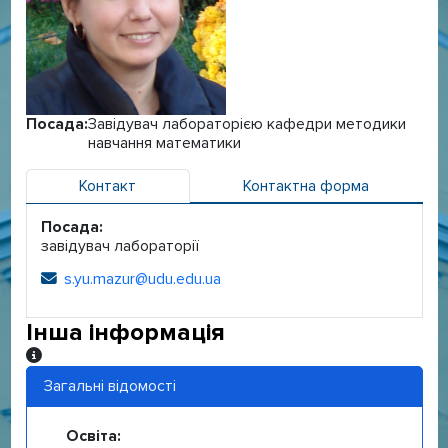
Посада:
Завідувач лабораторією кафедри методики
навчання математики
Контакт
Контактна форма
Посада:
завідувач лабораторії
s.yu.mazur@udu.edu.ua
Електронна адреса:
Інша інформація
Інша інформація
Загальні відомості
Освіта: