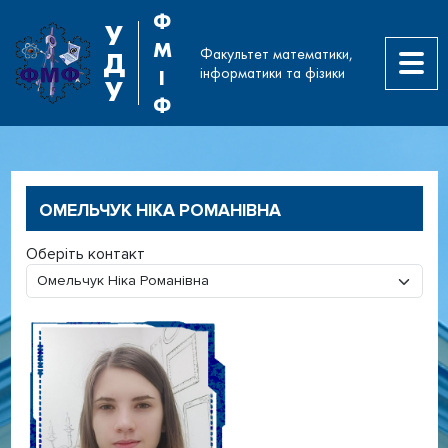
Ф
У
М
Факультет математики,
Д
інформатики та фізики
І
У
Ф
ОМЕЛЬЧУК НІКА РОМАНІВНА
Оберіть контакт