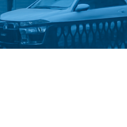
Стати студентом
Політика конфіденційності
©
Український державний університет імені Михайла
Драгоманова
::
Факультет математики, інформатики та
фізики
2025-2026