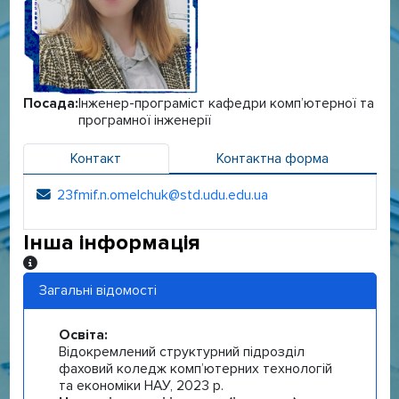
Посада:
Інженер-програміст кафедри комп’ютерної та
програмної інженерії
Контакт
Контактна форма
23fmif.n.omelchuk@std.udu.edu.ua
Електронна адреса:
Інша інформація
Інша інформація
Загальні відомості
Освіта:
Відокремлений структурний підрозділ
фаховий коледж комп’ютерних технологій
та економіки НАУ, 2023 р.