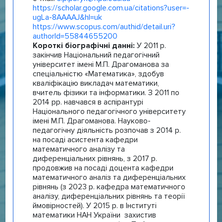
https://scholar.google.com.ua/citations?user=-
ugLa-8AAAAJ&hl=uk
https://www.scopus.com/authid/detail.uri?
authorId=55844655200
Короткі біографічні данні:
У 2011 р.
закінчив Національний педагогічний
університет імені М.П. Драгоманова за
спеціальністю «Математика», здобув
кваліфікацію викладач математики,
вчитель фізики та інформатики. З 2011 по
2014 рр. навчався в аспірантурі
Національного педагогічного університету
імені М.П. Драгоманова. Науково-
педагогічну діяльність розпочав з 2014 р.
на посаді асистента кафедри
математичного аналізу та
диференціальних рівнянь, з 2017 р.
продовжив на посаді доцента кафедри
математичного аналіз та диференціальних
рівнянь (з 2023 р. кафедра математичного
аналізу, диференціальних рівнянь та теорії
ймовірностей). У 2015 р. в Інституті
математики НАН України захистив