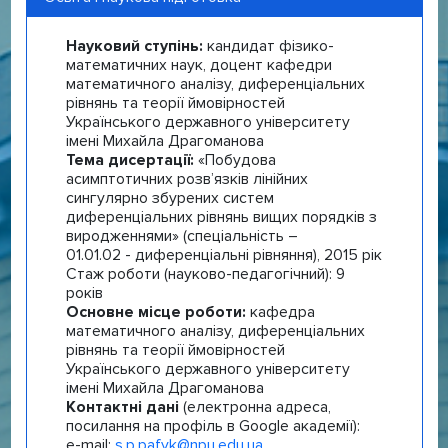
Науковий ступінь:
кандидат фізико-
математичних наук, доцент кафедри
математичного аналізу, диференціальних
рівнянь та теорії ймовірностей
Українського державного університету
імені Михайла Драгоманова
Тема дисертації:
«Побудова
асимптотичних розв’язків лінійних
сингулярно збурених систем
диференціальних рівнянь вищих порядків з
виродженнями» (спеціальність –
01.01.02 - диференціальні рівняння), 2015 рік
Стаж роботи (науково-педагогічний): 9
років
Основне місце роботи:
кафедра
математичного аналізу, диференціальних
рівнянь та теорії ймовірностей
Українського державного університету
імені Михайла Драгоманова
Контактні дані
(електронна адреса,
посилання на профіль в Google академії):
e-mail:
s.p.pafyk@npu.edu.ua