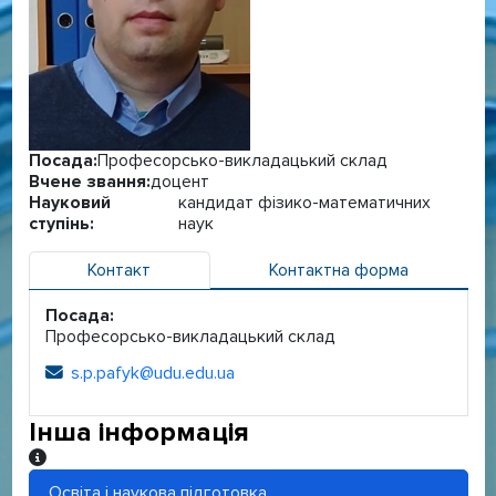
Посада:
Професорсько-викладацький склад
Вчене звання:
доцент
Науковий
кандидат фізико-математичних
ступінь:
наук
Контакт
Контактна форма
Посада:
Професорсько-викладацький склад
s.p.pafyk@udu.edu.ua
Електронна адреса:
Інша інформація
Інша інформація
Освіта і наукова підготовка