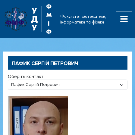
Ф
У
М
Факультет математики,
Д
інформатики та фізики
І
У
Ф
ПАФИК СЕРГІЙ ПЕТРОВИЧ
Оберіть контакт