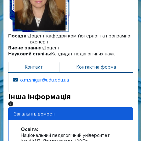
Посада:
Доцент кафедри комп’ютерної та програмної
інженерії
Вчене звання:
Доцент
Науковий ступінь:
Кандидат педагогічних наук
Контакт
Контактна форма
o.m.snigur@udu.edu.ua
Електронна адреса:
Інша інформація
Інша інформація
Загальні відомості
Освіта:
Національний педагогічний університет