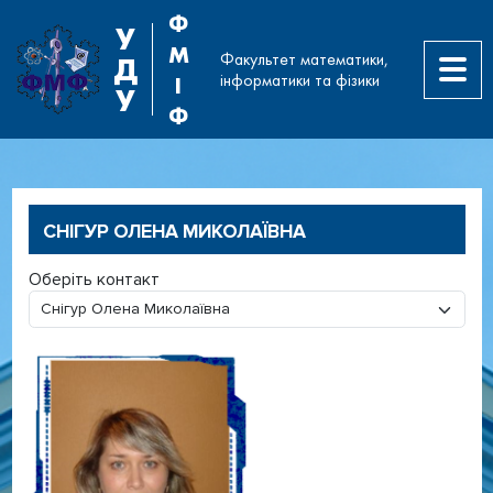
Ф
У
М
Факультет математики,
Д
інформатики та фізики
І
У
Ф
СНІГУР ОЛЕНА МИКОЛАЇВНА
Оберіть контакт