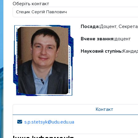
Оберіть контакт
Посада:
Доцент, Секрета
Вчене звання:
доцент
Науковий ступінь:
Кандид
Контакт
s.p.stetsyk@udu.edu.ua
Електронна адреса: