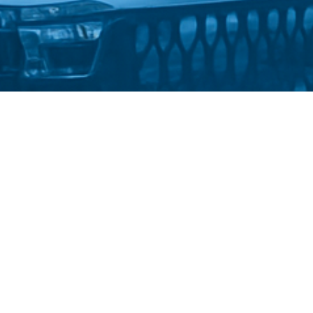
Стати студентом
Політика конфіденційності
університет імені Михайла Драгоманова
::
Факультет математи
2025-2026