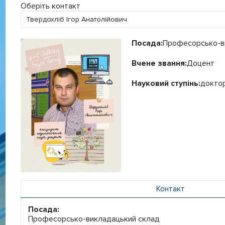
Оберіть контакт
Посада:
Професорсько-в
Вчене звання:
Доцент
Науковий ступінь:
доктор
Контакт
Посада:
Професорсько-викладацький склад