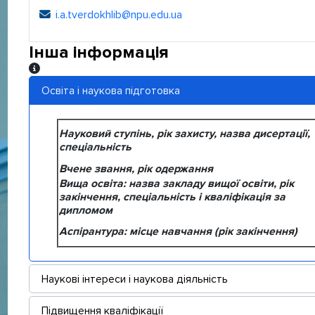
i.a.tverdokhlib@npu.edu.ua
Електронна адреса:
Інша інформація
Інша інформація
Освіта і наукова підготовка
Науковий ступінь, рік захисту, назва дисертації,
спеціальність
Вчене звання, рік одержання
Вища освіта: назва закладу вищої освіти, рік
закінчення, спеціальність і кваліфікація за
дипломом
Аспірантура: місце навчання (рік закінчення)
Наукові інтереси і наукова діяльність
Підвищення кваліфікації