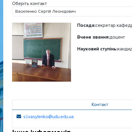
Оберіть контакт
Посада:
секретар кафедр
Вчене звання:
доцент
Науковий ступінь:
кандид
Контакт
s.l.vasylenko@udu.edu.ua
Електронна адреса: