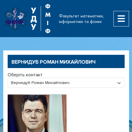
Ф
У
М
Факультет математики,
Д
інформатики та фізики
І
У
Ф
ВЕРНИДУБ РОМАН МИХАЙЛОВИЧ
Оберіть контакт