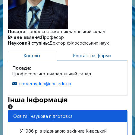
Посада:
Професорсько-викладацький склад
Вчене звання:
Професор
Науковий ступінь:
Доктор філософських наук
Контакт
Контактна форма
Посада:
Професорсько-викладацький склад
r.m.vernydub@npu.edu.ua
Електронна адреса:
Інша інформація
Інша інформація
Освіта і наукова підготовка
У 1986 р. з відзнакою закінчив Київський