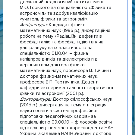
державний педагогічний інститут імені
М.О. Горького за спеціальністю «Фізика та
астрономія» та здобув кваліфікацію
«учитель фізики та астрономії».
Аспірантура:
Кандидат фізико-
математичних наук (1996 р.), дисертаційна
робота на тему «Радіаційні дефекти в
фосфіді галію та фосфіді індію і вплив
ультразвуку на їх властивості» за
спеціальністю 01.10.04 – фізика
напівпровідників та діелектриків під
керівництвом доктора фізико-
математичних наук, професора І.І. Тичини і
доктора фізико-математичних наук,
професора В.П. Тартачника. Доцент
кафедри експериментальної і теоретичної
фізики та астрономії (2001 р.).
Докторантура:
Доктор філософських наук
(2015 р.), дисертація на тему «Інтеграція
науки і освіти в системі професійної
підготовки педагогічних кадрів» за
спеціальністю 09.00.10 – філософія освіти
під керівництвом член-кореспондента НАН
України, академіка НАПН України, доктора