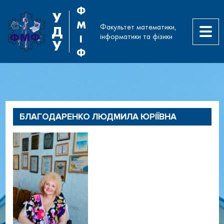
Ф
У
М
Факультет математики,
Д
інформатики та фізики
І
У
Ф
Співробітники
Таблиця контактів,
БЛАГОДАРЕНКО ЛЮДМИЛА ЮРІЇВНА