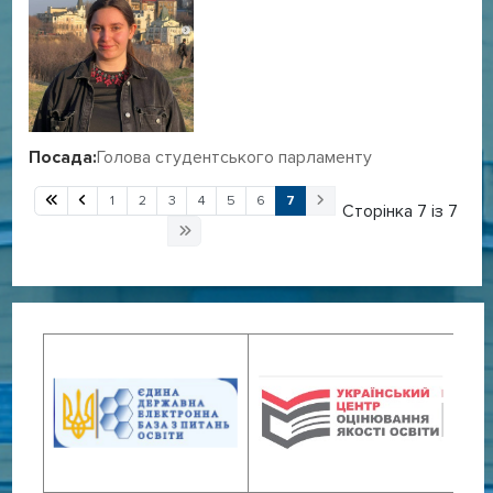
Посада:
Голова студентського парламенту
1
2
3
4
5
6
7
Сторінка 7 із 7