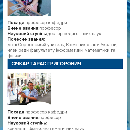
Посада:
професор кафедри
Вчене звання:
професор
Науковий ступінь:
доктор педагогічних наук
Почесне звання:
двічі Соросівський учитель, Відмінник освіти України,
член ради факультету інформатики, математики та
фізики
СІЧКАР ТАРАС ГРИГОРОВИЧ
Посада:
професор кафедри
Вчене звання:
професор
Науковий ступінь:
кандидат фізико-математичних наук