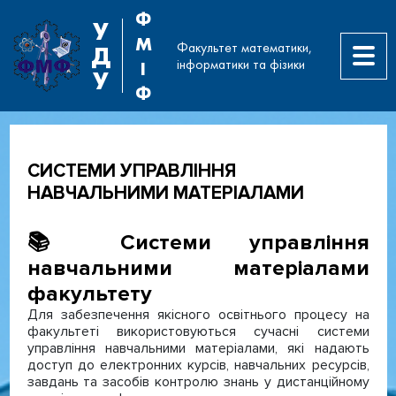
Ф
У
М
Факультет математики,
Д
інформатики та фізики
І
У
Ф
СИСТЕМИ УПРАВЛІННЯ
НАВЧАЛЬНИМИ МАТЕРІАЛАМИ
📚 Системи управління
навчальними матеріалами
факультету
Для забезпечення якісного освітнього процесу на
факультеті використовуються сучасні системи
управління навчальними матеріалами, які надають
доступ до електронних курсів, навчальних ресурсів,
завдань та засобів контролю знань у дистанційному