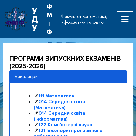
Ф
У
М
Факультет математики,
Д
інформатики та фізики
І
У
Ф
ПРОГРАМИ ВИПУСКНИХ ЕКЗАМЕНІВ
(2025-2026)
Бакалаври
📌
111 Математика
📌
014 Середня освіта
(Математика)
📌
014 Середня освіта
(Інформатика)
📌
122 Комп'ютерні науки
📌
121 Інженерія програмного