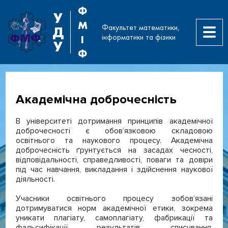
Ф
У
М
Факультет математики,
Д
інформатики та фізики
І
У
Ф
Академічна доброчесність
В університеті дотримання принципів академічної
доброчесності є обов’язковою складовою
освітнього та наукового процесу. Академічна
доброчесність ґрунтується на засадах чесності,
відповідальності, справедливості, поваги та довіри
під час навчання, викладання і здійснення наукової
діяльності.
Учасники освітнього процесу зобов’язані
дотримуватися норм академічної етики, зокрема
уникати плагіату, самоплагіату, фабрикації та
фальсифікації результатів, списування,