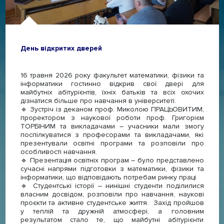
День відкритих дверей
16 травня 2026 року факультет математики, фізики та
інформатики гостинно відкрив свої двері для
майбутніх абітурієнтів, їхніх батьків та всіх охочих
дізнатися більше про навчання в університеті.
🔹 Зустріч із деканом проф. Миколою ПРАЦЬОВИТИМ,
проректором з наукової роботи проф. Григорієм
ТОРБІНИМ та викладачами – учасники мали змогу
поспілкуватися з професорами та викладачами, які
презентували освітні програми та розповіли про
особливості навчання.
🔹 Презентація освітніх програм – було представлено
сучасні напрями підготовки з математики, фізики та
інформатики, що відповідають потребам ринку праці.
🔹 Студентські історії – нинішні студенти поділилися
власним досвідом, розповіли про навчання, наукові
проєкти та активне студентське життя. Захід пройшов
у теплій та дружній атмосфері, а головним
результатом стало те, що майбутні абітурієнти