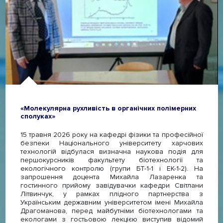
«Молекулярна рухливість в органічних полімерних
сполуках»
15 травня 2026 року на кафедрі фізики та професійної
безпеки Національного університету харчових
технологій відбулася визначна наукова подія для
першокурсників факультету біотехнології та
екологічного контролю (групи БТ-1-1 і ЕК-1-2). На
запрошення доцента Михайла Лазаренка та
гостинного прийому завідувачки кафедри Світлани
Літвинчук, у рамках плідного партнерства з
Українським державним університетом імені Михайла
Драгоманова, перед майбутніми біотехнологами та
екологами з гостьовою лекцією виступив відомий