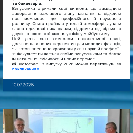
та бакалаврів
.
Випускники отримали свої дипломи, що засвідчили
завершення важливого етапу навчання та відкрили
нові можливості для професійного й наукового
розвитку. Свято пройшло у теплій атмосфері: лунали
слова вдячності викладачам, підтримки від рідних та
друзів, а також побажання успіхів у майбутньому.
Цей день став символом наполегливої праці,
досягнень та нових перспектив для молодих фахівців,
які готові впевнено крокувати у світ науки й професії.
✨ Факультет пишається своїми випускниками та бажає
їм натхнення, сміливості й нових перемог!
📸 Фотографії з випуску 2026 можна переглянути за
покликанням
10.07.2026