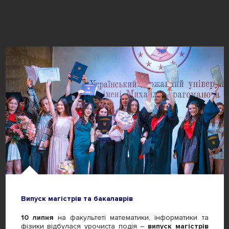
Випуск магістрів та бакалаврів
10 липня
на факультеті математики, інформатики та
фізики відбулася урочиста подія –
випуск магістрів