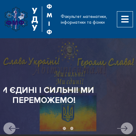
Ф
У
М
Факультет математики,
Д
інформатики та фізики
І
У
Ф
АБІТУРІЄНТАМ