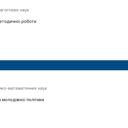
агогічних наук
методичної роботи
ико-математичних наук
а молодіжної політики