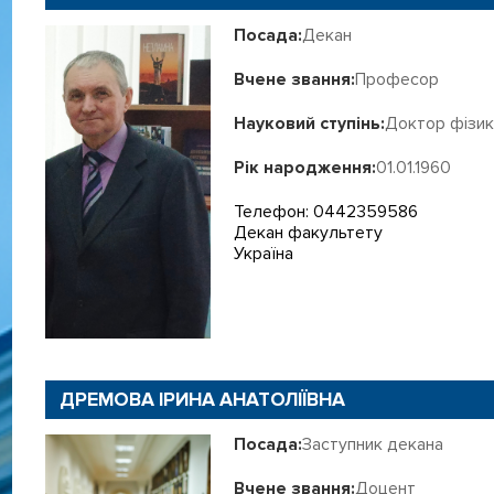
Посада:
Декан
Вчене звання:
Професор
Науковий ступінь:
Доктор фізик
Рік народження:
01.01.1960
Телефон: 0442359586
Декан факультету
Україна
ДРЕМОВА ІРИНА АНАТОЛІЇВНА
Посада:
Заступник декана
Вчене звання:
Доцент