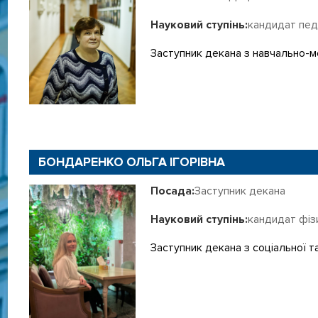
Науковий ступінь:
кандидат пед
Заступник декана з навчально-
БОНДАРЕНКО ОЛЬГА ІГОРІВНА
Посада:
Заступник декана
Науковий ступінь:
кандидат фіз
Заступник декана з соціальної т