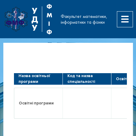
Ф
У
М
Факультет математики,
Д
інформатики та фізики
І
У
Ф
Назва освітньої
Код та назва
Освітній с
програми
спеціальності
Освітні програми