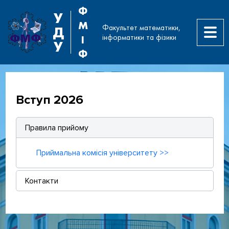
Ф
У
М
Факультет математики,
Д
інформатики та фізики
І
У
Ф
Вступ 2026
Правила прийому
Приймальна комісія університету >>
Контакти