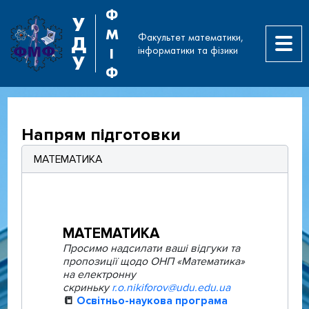
Ф
У
М
Факультет математики,
Д
інформатики та фізики
І
У
Ф
Напрям підготовки
МАТЕМАТИКА
МАТЕМАТИКА
Просимо надсилати ваші відгуки та
пропозиції щодо ОНП «Математика»
на електронну
скриньку
r.o.nikiforov@udu.edu.ua
📒
Освітньо-наукова програма