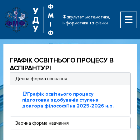
Ф
У
М
Факультет математики,
Д
інформатики та фізики
І
У
Ф
ГРАФІК ОСВІТНЬОГО ПРОЦЕСУ В
АСПІРАНТУРІ
Денна форма навчання
📑
Графік освітнього процесу
підготовки здобувачів ступеня
доктора філософії на 2025-2026 н.р.
Заочна форма навчання