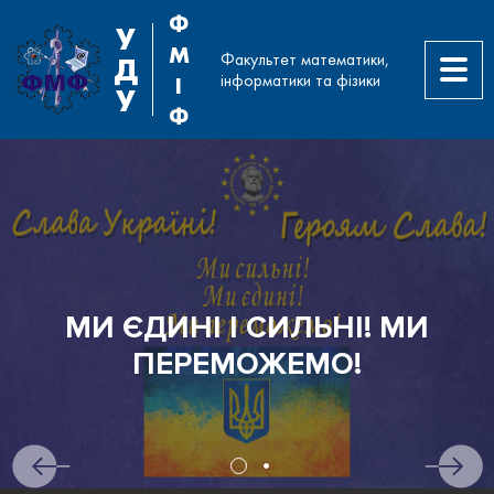
Ф
У
М
Факультет математики,
Д
інформатики та фізики
І
У
Ф
МИ ЄДИНІ І СИЛЬНІ! МИ
ПЕРЕМОЖЕМО!