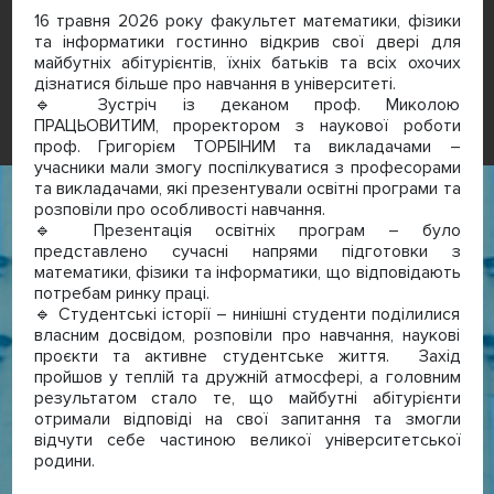
16 травня 2026 року факультет математики, фізики
та інформатики гостинно відкрив свої двері для
майбутніх абітурієнтів, їхніх батьків та всіх охочих
дізнатися більше про навчання в університеті.
🔹 Зустріч із деканом проф. Миколою
ПРАЦЬОВИТИМ, проректором з наукової роботи
проф. Григорієм ТОРБІНИМ та викладачами –
учасники мали змогу поспілкуватися з професорами
та викладачами, які презентували освітні програми та
розповіли про особливості навчання.
🔹 Презентація освітніх програм – було
представлено сучасні напрями підготовки з
математики, фізики та інформатики, що відповідають
потребам ринку праці.
🔹 Студентські історії – нинішні студенти поділилися
власним досвідом, розповіли про навчання, наукові
проєкти та активне студентське життя. Захід
пройшов у теплій та дружній атмосфері, а головним
результатом стало те, що майбутні абітурієнти
отримали відповіді на свої запитання та змогли
відчути себе частиною великої університетської
родини.