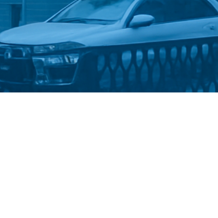
Стати студентом
Політика конфіденційності
©
Український державний університет імені Михайла
Драгоманова
::
Факультет математики, інформатики та
фізики