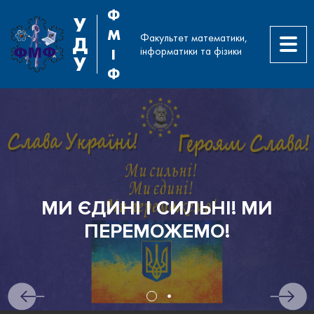
Ф
У
М
Факультет математики,
Д
інформатики та фізики
І
У
Ф
МИ ЄДИНІ І СИЛЬНІ! МИ
ПЕРЕМОЖЕМО!