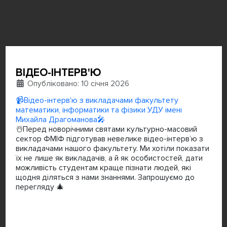
ВІДЕО-ІНТЕРВ'Ю
Деталі
Опубліковано: 10 січня 2026
📹Відео-інтерв'ю з викладачами факультету
математики, інформатики та фізики УДУ імені
Михайла Драгоманова🎤
☃️Перед новорічними святами культурно-масовий
сектор ФМІФ підготував невелике відео-інтерв’ю з
викладачами нашого факультету. Ми хотіли показати
їх не лише як викладачів, а й як особистостей, дати
можливість студентам краще пізнати людей, які
щодня діляться з нами знаннями. Запрошуємо до
перегляду 🎄