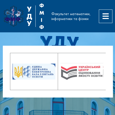
Ф
У
М
Факультет математики,
Д
інформатики та фізики
І
У
Ф