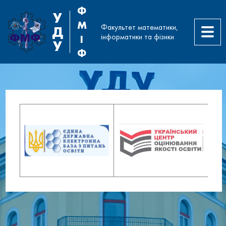
Ф
У
М
Факультет математики,
Д
інформатики та фізики
І
У
Ф