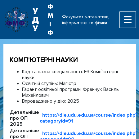
Ф
У
М
Факультет математики,
Д
інформатики та фізики
І
У
Ф
КОМП'ЮТЕРНІ НАУКИ
Код та назва спеціальності:
F3 Комп`ютерні
науки
Освітній ступінь:
Магістр
Гарант освітньої програми:
Франчук Василь
Михайлович
Впроваджено у дію:
2025
Детальніше
https://dle.udu.edu.ua/course/index.php?
про ОП
categoryid=91
2025
Детальніше
https://dle.udu.edu.ua/course/index.php?
про ОП