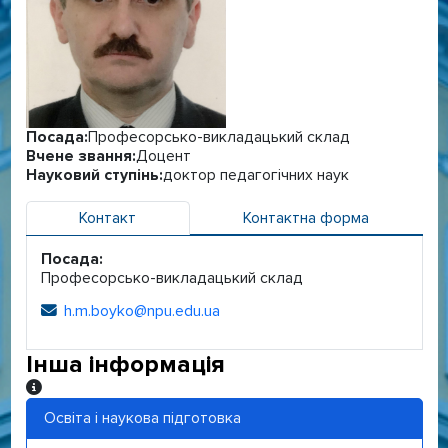
Посада:
Професорсько-викладацький склад
Вчене звання:
Доцент
Науковий ступінь:
доктор педагогічних наук
Контакт
Контактна форма
Посада:
Професорсько-викладацький склад
h.m.boyko@npu.edu.ua
Електронна адреса:
Інша інформація
Інша інформація
Освіта і наукова підготовка