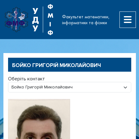
Ф
У
М
Факультет математики,
Д
інформатики та фізики
І
У
Ф
БОЙКО ГРИГОРІЙ МИКОЛАЙОВИЧ
Оберіть контакт