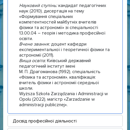
Науковий ступінь:
кандидат педагогічних
наук (2010), дисертація на тему
«Формування спеціальних
компетентностей майбутніх вчителів
фізики та астрономії» зі спеціальності
13.00.04 – теорія і методика професійної
освіти.
Вчене звання:
доцент кафедри
експериментальної і теоретичної фізики та
астрономії (2011).
Вища освіта:
Київський державний
педагогічний інститут імені
М. П. Драгоманова (1992), спеціальність
«Фізика та астрономія», кваліфікація:
вчитель фізики і астрономії середньої
школи.
Wyższa Szkoła Zarządzania i Administracji w
Opolu (2022), магістр «Zarzadzanie w
administracji publicznej».
Досвід професійної діяльності