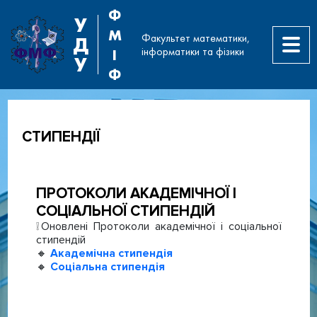
Ф
У
М
Факультет математики,
Д
інформатики та фізики
І
У
Ф
СТИПЕНДІЇ
ПРОТОКОЛИ АКАДЕМІЧНОЇ І
СОЦІАЛЬНОЇ СТИПЕНДІЙ
❕Оновлені Протоколи академічної і соціальної
стипендій
🔸
Академічна стипендія
🔸
Соціальна стипендія