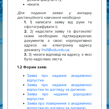
чекати.
Для подання заяви у випадку
дистанційного навчання необхідно:
1) написати заяву від руки та
сфотографувати її;
2) надіслати заяву та фотокопії/
скани необхідних підтверджуючих
документів з своєї корпоративної
адреси на електронну адресу
деканату
fmif@udu.edu.ua
;
3) чекати відповіді на адресу, з якої
було надіслано листа.
1.2 Форми заяв:
Заява про надання академічної
відпустки
Заява про надання академічної
відпустки по догляду за дитиною
Заява про надання дородової
відпустки
Заява про повернення з академічної
відпустки по догляду за дитиною