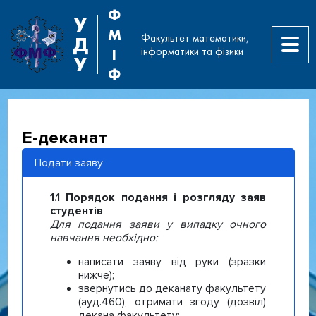
Ф
У
М
Факультет математики,
Д
інформатики та фізики
І
У
Ф
Е-деканат
Подати заяву
1.1 Порядок подання і розгляду заяв
студентів
Для подання заяви у випадку очного
навчання необхідно:
написати заяву від руки (зразки
нижче);
звернутись до деканату факультету
(ауд.460), отримати згоду (дозвіл)
декана факультету;