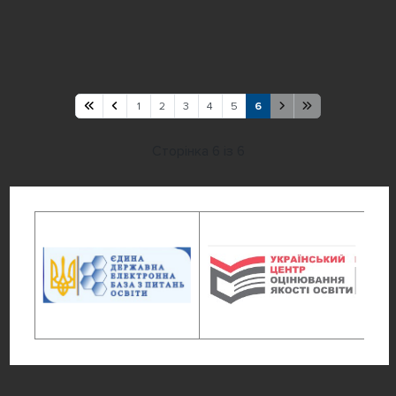
1
2
3
4
5
6
Сторінка 6 із 6