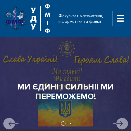
Ф
У
М
Факультет математики,
Д
інформатики та фізики
І
У
Ф
МИ ЄДИНІ І СИЛЬНІ! МИ
ПЕРЕМОЖЕМО!