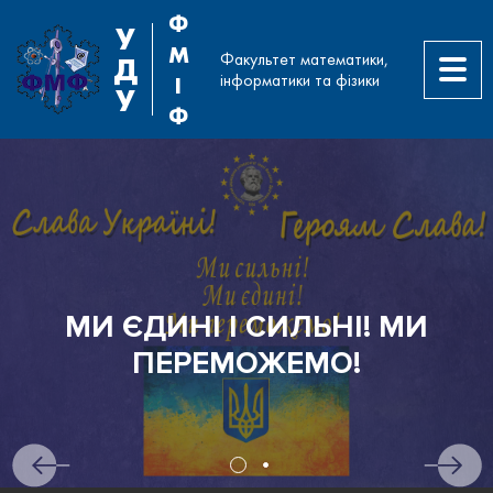
Ф
У
М
Факультет математики,
Д
інформатики та фізики
І
У
Ф
МИ ЄДИНІ І СИЛЬНІ! МИ
ПЕРЕМОЖЕМО!