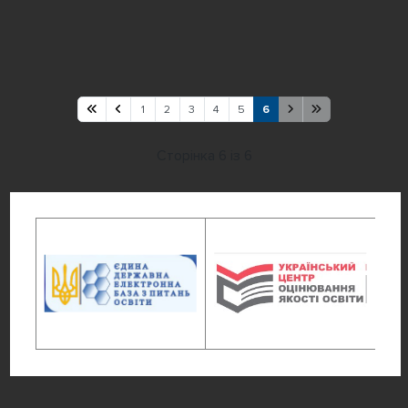
1
2
3
4
5
6
Сторінка 6 із 6