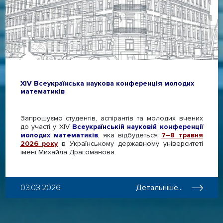
XІV Всеукраїнська наукова конференція молодих
математиків
Запрошуємо студентів, аспірантів та молодих вчених
до участі у XIV
Всеукраїнській науковій конференції
молодих математиків
, яка відбудеться
7–8 травня
2026 року
в Українському державному університеті
імені Михайла Драгоманова.
03.03.2026
Детальніше...