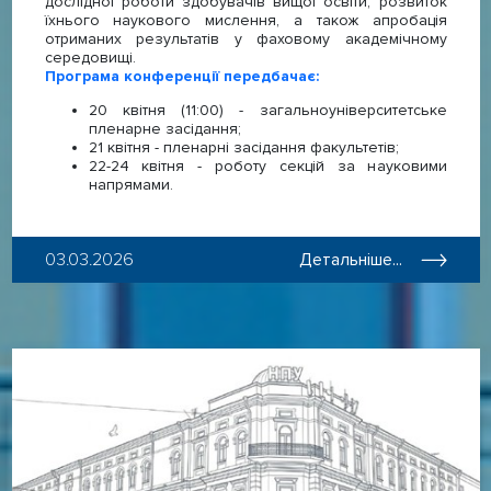
дослідної роботи здобувачів вищої освіти, розвиток
їхнього наукового мислення, а також апробація
отриманих результатів у фаховому академічному
середовищі.
Програма конференції передбачає:
20 квітня (11:00) - загальноуніверситетське
пленарне засідання;
21 квітня - пленарні засідання факультетів;
22-24 квітня - роботу секцій за науковими
напрямами.
03.03.2026
Детальніше...