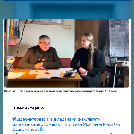
Відео-інтерв'ю
📹Відео-інтерв'ю з викладачами факультету
математики, інформатики та фізики УДУ імені Михайла
Драгоманова🎤