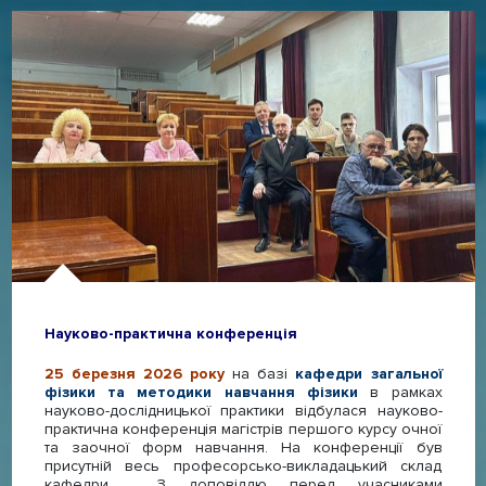
Науково-практична конференція
25 березня 2026 року
на базі
к
афедри загальної
фізики та методики навчання фізики
в рамках
науково-дослідницької практики відбулася науково-
практична конференція магістрів першого курсу очної
та заочної форм навчання. На конференції був
присутній весь професорсько-викладацький склад
кафедри. З доповіддю перед учасниками