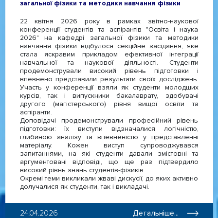
загальної фізики та методики навчання фізики
22 квітня 2026 року в рамках звітно-наукової
конференції студентів та аспірантів "Освіта і наука
2026" на кафедрі загальної фізики та методики
навчання фізики відбулося секційне засідання, яке
стала яскравим прикладом ефективної інтеграції
навчальної та наукової діяльності. Студенти
продемонстрували високий рівень підготовки і
впевнено представили результати своїх досліджень.
Участь у конференції взяли як студенти молодших
курсів, так і випускники бакалаврату, здобувачі
другого (магістерського) рівня вищої освіти та
аспіранти.
Доповідачі продемонстрували професійний рівень
підготовки: їх виступи відзначалися логічністю,
глибиною аналізу та впевненістю у представленні
матеріалу. Кожен виступ супроводжувався
запитаннями, на які студенти давали змістовні та
аргументовані відповіді, що ще раз підтвердило
високий рівнь знань студентів-фізиків.
Окремі теми викликали жваві дискусії, до яких активно
долучалися як студенти, так і викладачі.
24.04.2026
Детальніше...