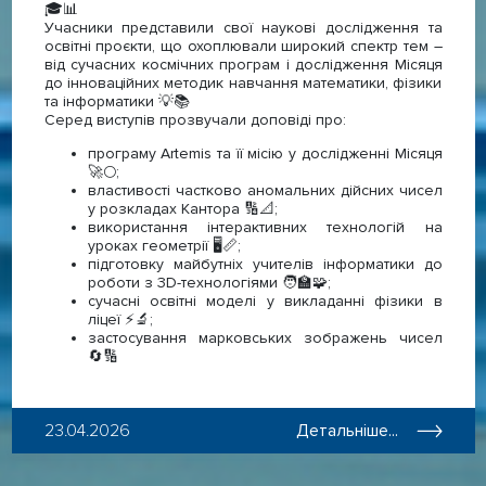
🎓📊
Учасники представили свої наукові дослідження та
освітні проєкти, що охоплювали широкий спектр тем –
від сучасних космічних програм і дослідження Місяця
до інноваційних методик навчання математики, фізики
та інформатики 💡📚
Серед виступів прозвучали доповіді про:
програму Artemis та її місію у дослідженні Місяця
🚀🌕;
властивості частково аномальних дійсних чисел
у розкладах Кантора 🔢📐;
використання інтерактивних технологій на
уроках геометрії 🖥📏;
підготовку майбутніх учителів інформатики до
роботи з 3D-технологіями 🧑‍🏫🧩;
сучасні освітні моделі у викладанні фізики в
ліцеї ⚡️🔬;
застосування марковських зображень чисел
🔄🔢
23.04.2026
Детальніше...