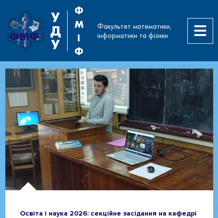
Ф
У
М
Факультет математики,
Д
інформатики та фізики
І
У
Ф
Освіта і наука 2026: секційне засідання на кафедрі