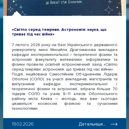
«Світло серед темряви. Астрономія: наука, що
триває під час війни»
7 лютого 2026 року на базі Українського державного
університету імені Михайла Драгоманова викладачі
кафедри експериментальної і теоретичної фізики та
астрономії факультету математики, інформатики та
фізики провели освітній астрономічний захід «Світло
серед темряви: астрономія, що триває під час війни».
Подія, ініційована Самостійним Обʼєднанням Лідерів
Оболоні (СОЛО) за участі викладачів, магістрантів та
випускників кафедри експериментальної і
теоретичної фізики та астрономії, зібрала більше 70
лідерів СОЛО та учнів 8–11 класів Оболонського
району міста Києва — молодь, яка вже сьогодні
цікавиться космосом, фізикою та сучасними
технологіями.
19.02.2026
Детальніше...