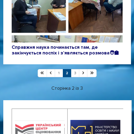
Справжня наука починається там, де
закінчується поспіх і з’являється розмова🧑‍🏫
1
2
3
Сторінка 2 із 3