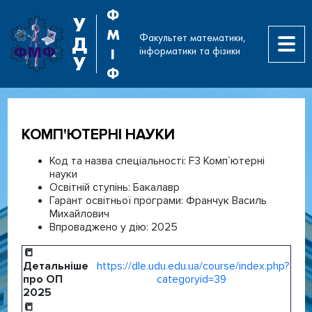
Ф
У
М
Факультет математики,
Д
інформатики та фізики
І
У
Ф
КОМП'ЮТЕРНІ НАУКИ
Код та назва спеціальності:
F3 Комп`ютерні
науки
Освітній ступінь:
Бакалавр
Гарант освітньої програми:
Франчук Василь
Михайлович
Впроваджено у дію:
2025
📒
Детальніше
https://dle.udu.edu.ua/course/index.php?
про ОП
categoryid=39
2025
📒