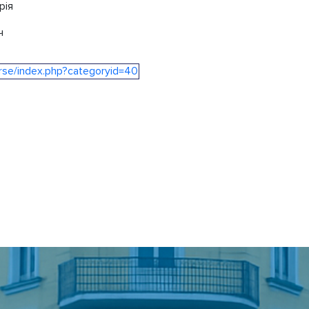
рія
ч
urse/index.php?categoryid=40