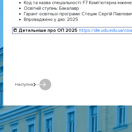
Код та назва спеціальності:
F7 Комп`ютерна інжене
Освітній ступінь:
Бакалавр
Гарант освітньої програми:
Стецик Сергій Павлови
Впроваджено у дію:
2025
📒 Детальніше про ОП 2025
https://dle.udu.edu.ua/co
Наступна
Наступна: Наступна