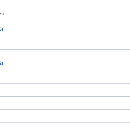
ич
5)
2)