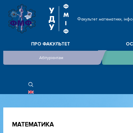
Ф
У
М
Д
Факультет математики, інфо
І
У
Ф
ПРО ФАКУЛЬТЕТ
ОС
Абітурієнтам
ОБЕРІТЬ СВОЮ МОВУ
МАТЕМАТИКА