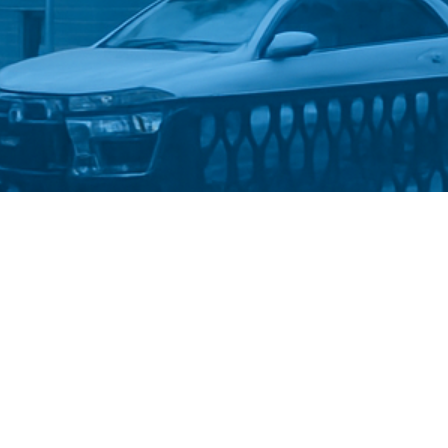
Стати студентом
Політика конфіденційності
©
Український державний університет імені Михайла
Драгоманова
::
Факультет математики, інформатики та
фізики