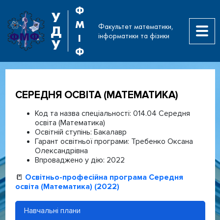
Ф
У
М
Факультет математики,
Д
інформатики та фізики
І
У
Ф
СЕРЕДНЯ ОСВІТА (МАТЕМАТИКА)
Код та назва спеціальності:
014.04 Середня
освіта (Математика)
Освітній ступінь:
Бакалавр
Гарант освітньої програми:
Требенко Оксана
Олександрівна
Впроваджено у дію:
2022
📒
Освітньо-професійна програма Середня
освіта (Математика) (2022)
Навчальні плани