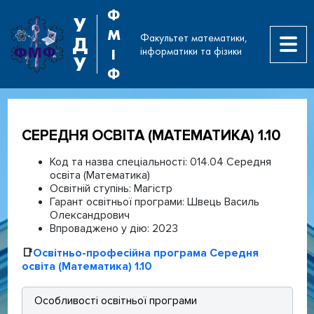
Ф
У
М
Факультет математики,
Д
інформатики та фізики
І
У
Ф
СЕРЕДНЯ ОСВІТА (МАТЕМАТИКА) 1.10
Код та назва спеціальності:
014.04 Середня
освіта (Математика)
Освітній ступінь:
Магістр
Гарант освітньої програми:
Швець Василь
Олександрович
Впроваджено у дію:
2023
📑
Освітньо-професійна програма Середня
освіта (Математика) 1.10
Особливості освітньої програми