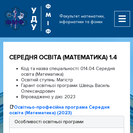
Ф
У
М
Факультет математики,
Д
інформатики та фізики
І
У
Ф
СЕРЕДНЯ ОСВІТА (МАТЕМАТИКА) 1.4
Код та назва спеціальності:
014.04 Середня
освіта (Математика)
Освітній ступінь:
Магістр
Гарант освітньої програми:
Швець Василь
Олександрович
Впроваджено у дію:
2023
📑
Освітньо-професійна програма Середня
освіта (Математика) (2023)
Особливості освітньої програми