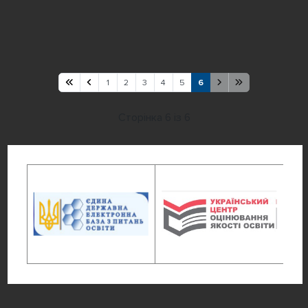
1
2
3
4
5
6
Сторінка 6 із 6