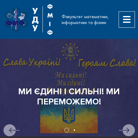
Ф
У
М
Факультет математики,
Д
інформатики та фізики
І
У
Ф
МИ ЄДИНІ І СИЛЬНІ! МИ
ПЕРЕМОЖЕМО!