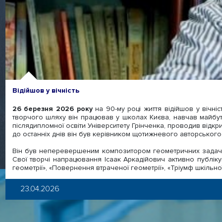
Відійшов у вічність
26 березня 2026 року
на 90-му році життя відійшов у вічні
творчого шляху він працював у школах Києва, навчав майбутні
післядипломної освіти Університету Грінченка, проводив відкри
до останніх днів він був керівником щотижневого авторського с
Він був неперевершеним композитором геометричних задач: в
Свої творчі напрацювання Ісаак Аркадійович активно публіку
геометрії», «Повернення втраченої геометрії», «Тріумф шкільної г
23.04.2026