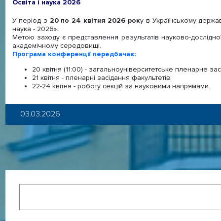
Освіта і наука 2026
У період з
20 по 24 квітня 2026 рок
у в Українському держав
наука - 2026».
Метою заходу є представлення результатів науково-дослідної
академічному середовищі.
Програма конференції передбачає:
20 квітня (11:00) - загальноуніверситетське пленарне зас
21 квітня - пленарні засідання факультетів;
22-24 квітня - роботу секцій за науковими напрямами.
03.03.2026