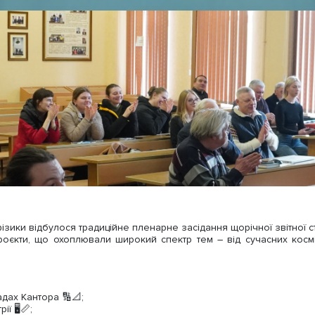
фізики відбулося традиційне пленарне засідання щорічної звітної 
проєкти, що охоплювали широкий спектр тем – від сучасних косм
дах Кантора 🔢📐;
ї 🖥📏;