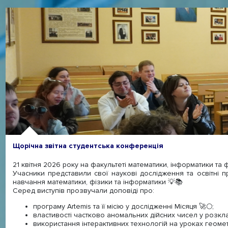
Щорічна звітна студентська конференція
21 квітня 2026 року на факультеті математики, інформатики та 
Учасники представили свої наукові дослідження та освітні 
навчання математики, фізики та інформатики 💡📚
Серед виступів прозвучали доповіді про:
програму Artemis та її місію у дослідженні Місяця 🚀🌕;
властивості частково аномальних дійсних чисел у розкла
використання інтерактивних технологій на уроках геометрі