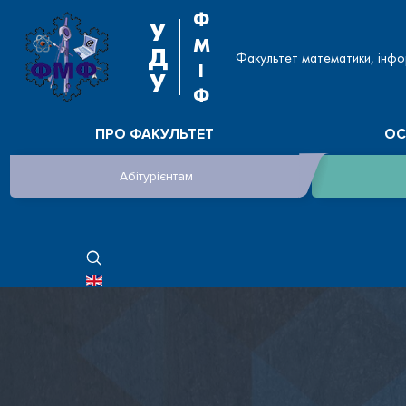
Ф
У
М
Д
Факультет математики, інфо
І
У
Ф
ПРО ФАКУЛЬТЕТ
ОС
Абітурієнтам
ОБЕРІТЬ СВОЮ МОВУ