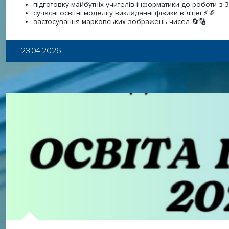
підготовку майбутніх учителів інформатики до роботи з 3
сучасні освітні моделі у викладанні фізики в ліцеї ⚡️🔬;
застосування марковських зображень чисел 🔄🔢
23.04.2026