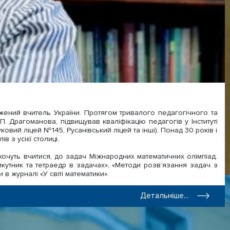
лужений вчитель України. Протягом тривалого педагогічного та
. Драгоманова, підвищував кваліфікацію педагогів у Інституті
овий ліцей №145, Русанівський ліцей та інші). Понад 30 років і
 з усієї столиці.
очуть вчитися, до задач Міжнародних математичних олімпіад.
икутник та тетраедр в задачах», «Методи розв’язання задач з
и в журналі «У світі математики».
Детальніше...