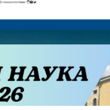
D-технологіями 🧑‍🏫🧩;