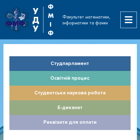
Ф
У
М
Факультет математики,
Д
інформатики та фізики
І
У
Ф
Студпарламент
Освітній процес
Студентська наукова робота
Е-деканат
Реквізити для оплати