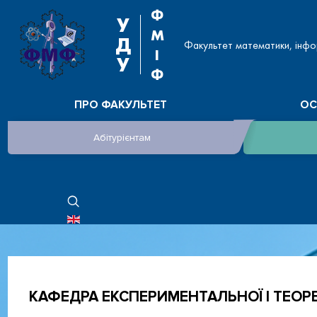
Ф
У
М
Д
Факультет математики, інфо
І
У
Ф
ПРО ФАКУЛЬТЕТ
ОС
Абітурієнтам
ОБЕРІТЬ СВОЮ МОВУ
КАФЕДРА ЕКСПЕРИМЕНТАЛЬНОЇ І ТЕОРЕ