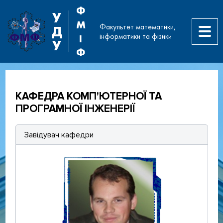
Ф
У
М
Факультет математики,
Д
інформатики та фізики
І
У
Ф
КАФЕДРА КОМП'ЮТЕРНОЇ ТА
ПРОГРАМНОЇ ІНЖЕНЕРІЇ
Завідувач кафедри